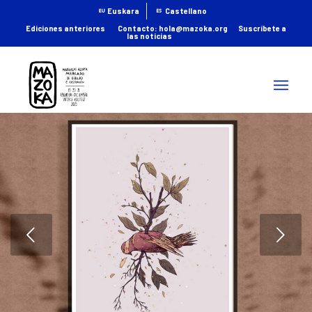
Euskara
Castellano
Ediciones anteriores
; |
Contacto: hola@mazoka.org
|
Suscríbete a
las noticias
; |
Posterior