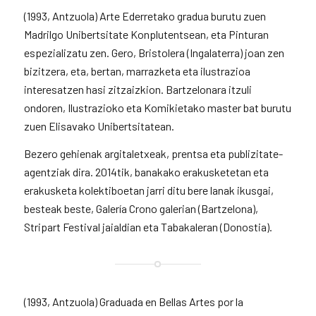
(1993, Antzuola) Arte Ederretako gradua burutu zuen
Madrilgo Unibertsitate Konplutentsean, eta Pinturan
espezializatu zen. Gero, Bristolera (Ingalaterra) joan zen
bizitzera, eta, bertan, marrazketa eta ilustrazioa
interesatzen hasi zitzaizkion. Bartzelonara itzuli
ondoren, Ilustrazioko eta Komikietako master bat burutu
zuen Elisavako Unibertsitatean.
Bezero gehienak argitaletxeak, prentsa eta publizitate-
agentziak dira. 2014tik, banakako erakusketetan eta
erakusketa kolektiboetan jarri ditu bere lanak ikusgai,
besteak beste, Galería Crono galerian (Bartzelona),
Stripart Festival jaialdian eta Tabakaleran (Donostia).
(1993, Antzuola) Graduada en Bellas Artes por la