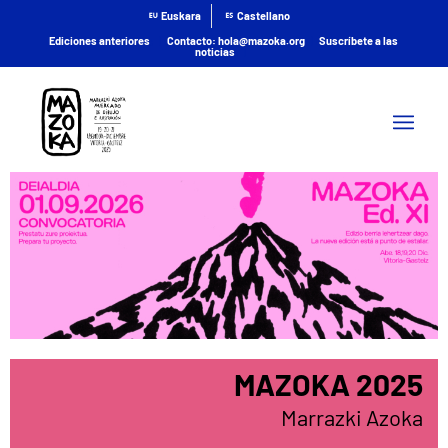
Euskara
Castellano
Ediciones anteriores
; |
Contacto: hola@mazoka.org
|
Suscríbete a las
noticias
; |
MAZOKA 2025
Marrazki Azoka